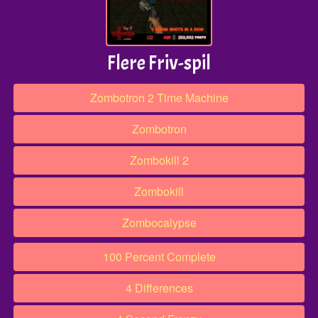
Flere Friv-spil
Zombotron 2 Time Machine
Zombotron
Zombokill 2
Zombokill
Zombocalypse
100 Percent Complete
4 Differences