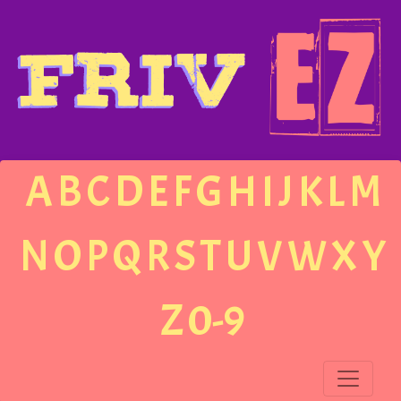
A
B
C
D
E
F
G
H
I
J
K
L
M
N
O
P
Q
R
S
T
U
V
W
X
Y
Z
0-9