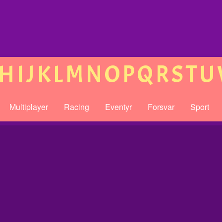
H
I
J
K
L
M
N
O
P
Q
R
S
T
U
Multiplayer
Racing
Eventyr
Forsvar
Sport