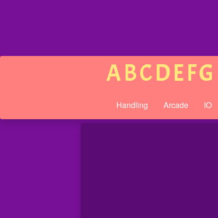
A
B
C
D
E
F
G
Handling
Arcade
IO