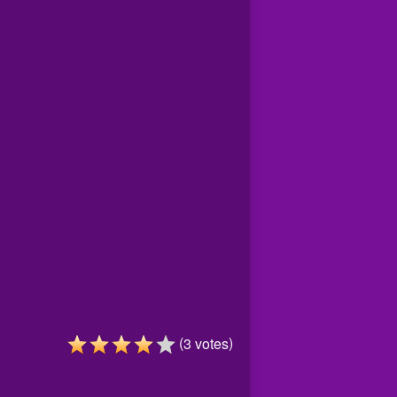
(
)
3
votes