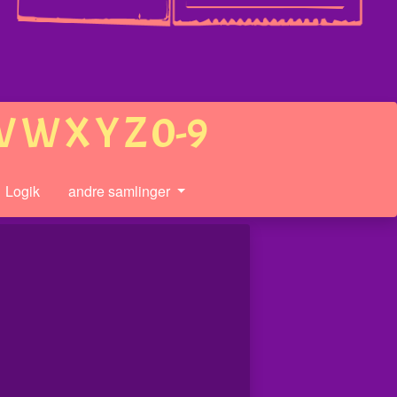
V
W
X
Y
Z
0-9
Logik
andre samlinger