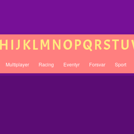
H
I
J
K
L
M
N
O
P
Q
R
S
T
U
Multiplayer
Racing
Eventyr
Forsvar
Sport