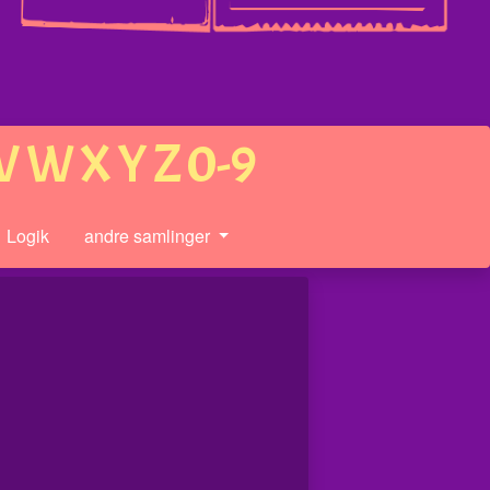
V
W
X
Y
Z
0-9
Logik
andre samlinger