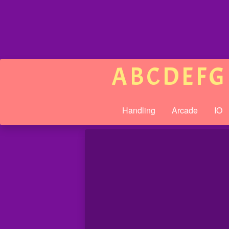
A
B
C
D
E
F
G
Handling
Arcade
IO