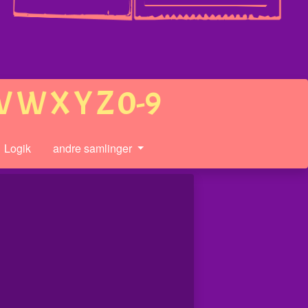
V
W
X
Y
Z
0-9
Logik
andre samlinger