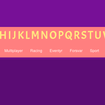
H
I
J
K
L
M
N
O
P
Q
R
S
T
U
Multiplayer
Racing
Eventyr
Forsvar
Sport