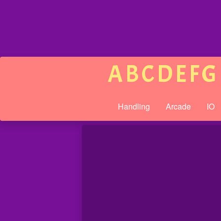
A
B
C
D
E
F
G
Handling
Arcade
IO