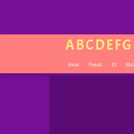
A
B
C
D
E
F
G
Akce
Pasáž
IO
Mul