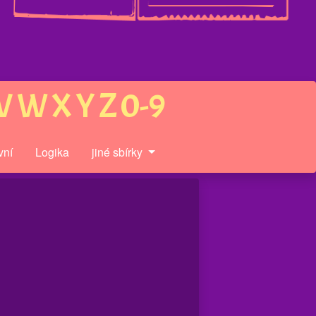
V
W
X
Y
Z
0-9
vní
Logika
jiné sbírky