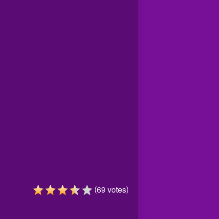
(
)
69
votes