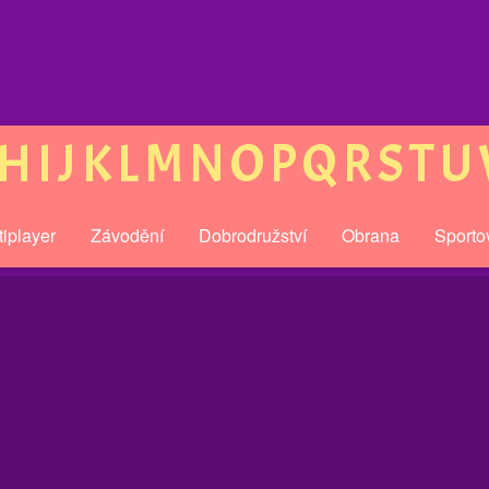
H
I
J
K
L
M
N
O
P
Q
R
S
T
U
tiplayer
Závodění
Dobrodružství
Obrana
Sporto