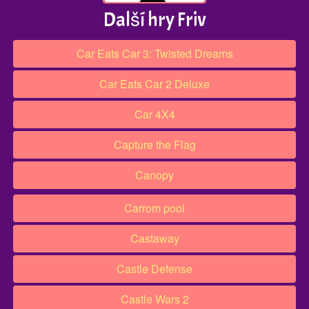
Další hry Friv
Car Eats Car 3: Twisted Dreams
Car Eats Car 2 Deluxe
Car 4X4
Capture the Flag
Canopy
Carrom pool
Castaway
Castle Defense
Castle Wars 2