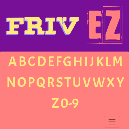
A
B
C
D
E
F
G
H
I
J
K
L
M
N
O
P
Q
R
S
T
U
V
W
X
Y
Z
0-9