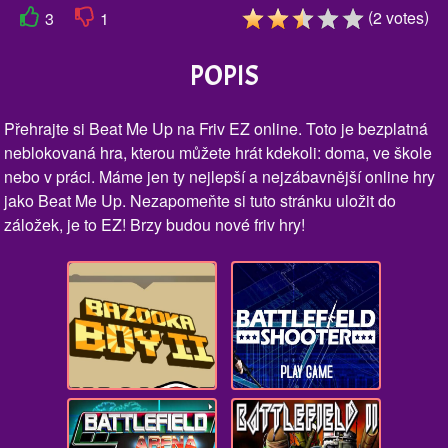
(
)
2
votes
3
1
POPIS
Přehrajte si Beat Me Up na Friv EZ online. Toto je bezplatná
neblokovaná hra, kterou můžete hrát kdekoli: doma, ve škole
nebo v práci. Máme jen ty nejlepší a nejzábavnější online hry
jako Beat Me Up. Nezapomeňte si tuto stránku uložit do
záložek, je to EZ! Brzy budou nové friv hry!