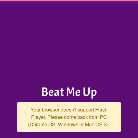
Beat Me Up
Your browser doesn't support Flash
Player. Please come back from PC
(Chrome OS, Windows or Mac OS X).