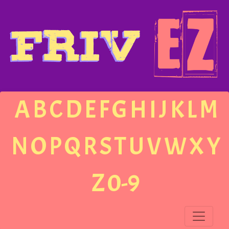
A
B
C
D
E
F
G
H
I
J
K
L
M
N
O
P
Q
R
S
T
U
V
W
X
Y
Z
0-9