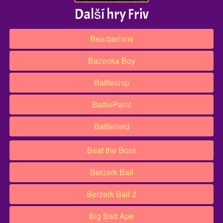
Další hry Friv
Bearbarians
Bazooka Boy
Battleship
BattlePaint
Battlefield
Beat the Boss
Berzerk Ball
Berzerk Ball 2
Big Bad Ape