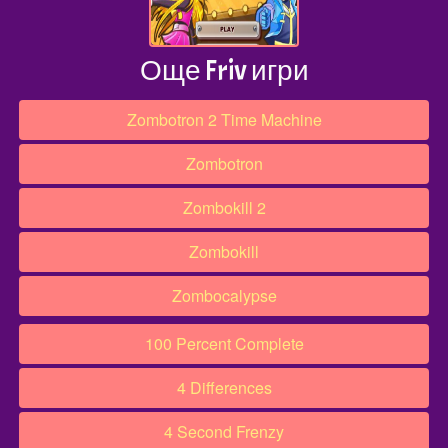
Още Friv игри
Zombotron 2 Time Machine
Zombotron
Zombokill 2
Zombokill
Zombocalypse
100 Percent Complete
4 Differences
4 Second Frenzy