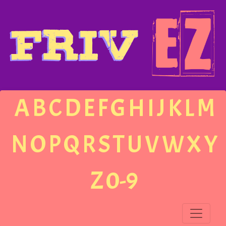
A
B
C
D
E
F
G
H
I
J
K
L
M
N
O
P
Q
R
S
T
U
V
W
X
Y
Z
0-9