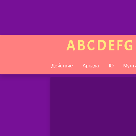
A
B
C
D
E
F
G
Действие
Аркада
IO
Мулт