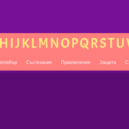
H
I
J
K
L
M
N
O
P
Q
R
S
T
U
иплейър
Състезание
Приключение
Защита
С