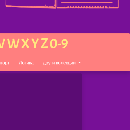
V
W
X
Y
Z
0-9
порт
Логика
други колекции