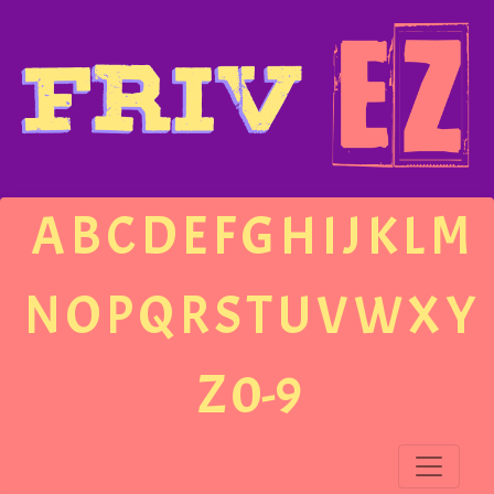
A
B
C
D
E
F
G
H
I
J
K
L
M
N
O
P
Q
R
S
T
U
V
W
X
Y
Z
0-9