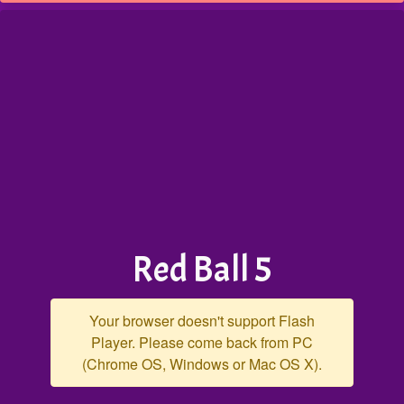
Red Ball 5
Your browser doesn't support Flash
Player. Please come back from PC
(Chrome OS, Windows or Mac OS X).