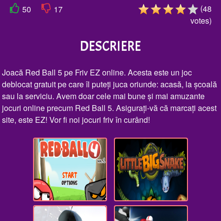
(
48
50
17
votes
)
DESCRIERE
Joacă Red Ball 5 pe Friv EZ online. Acesta este un joc
deblocat gratuit pe care îl puteți juca oriunde: acasă, la școală
sau la serviciu. Avem doar cele mai bune și mai amuzante
jocuri online precum Red Ball 5. Asigurați-vă că marcați acest
site, este EZ! Vor fi noi jocuri friv în curând!