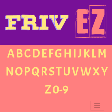
A
B
C
D
E
F
G
H
I
J
K
L
M
N
O
P
Q
R
S
T
U
V
W
X
Y
Z
0-9