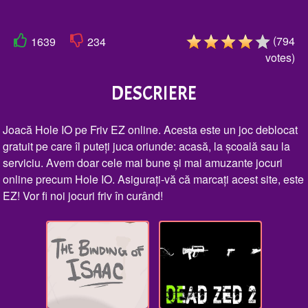
(
794
1639
234
votes
)
DESCRIERE
Joacă Hole IO pe Friv EZ online. Acesta este un joc deblocat
gratuit pe care îl puteți juca oriunde: acasă, la școală sau la
serviciu. Avem doar cele mai bune și mai amuzante jocuri
online precum Hole IO. Asigurați-vă că marcați acest site, este
EZ! Vor fi noi jocuri friv în curând!