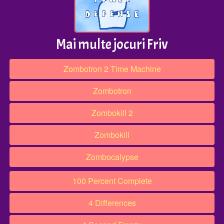
Mai multe jocuri Friv
Zombotron 2 Time Machine
Zombotron
Zombokill 2
Zombokill
Zombocalypse
100 Percent Complete
4 Differences