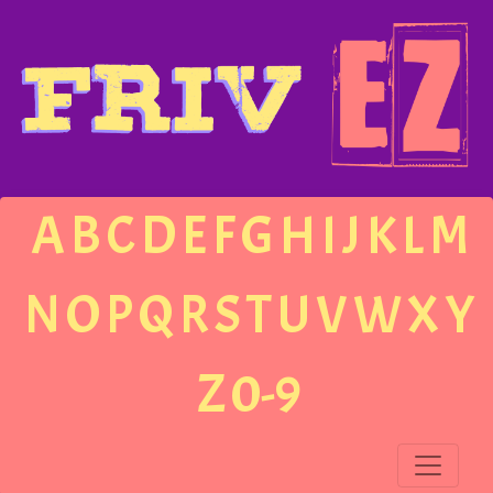
A
B
C
D
E
F
G
H
I
J
K
L
M
N
O
P
Q
R
S
T
U
V
W
X
Y
Z
0-9