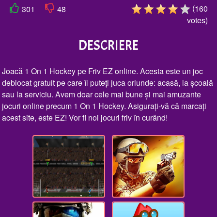
(
160
301
48
votes
)
DESCRIERE
Joacă 1 On 1 Hockey pe Friv EZ online. Acesta este un joc
deblocat gratuit pe care îl puteți juca oriunde: acasă, la școală
sau la serviciu. Avem doar cele mai bune și mai amuzante
jocuri online precum 1 On 1 Hockey. Asigurați-vă că marcați
acest site, este EZ! Vor fi noi jocuri friv în curând!