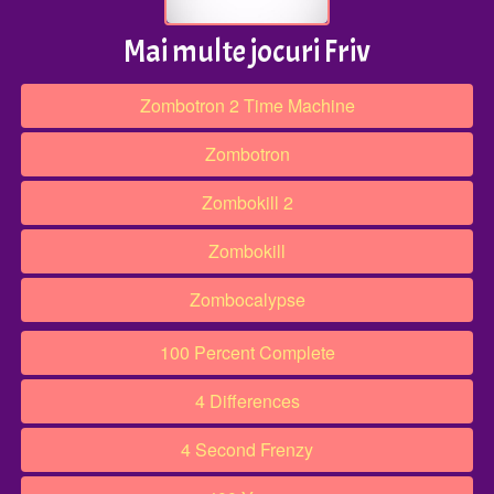
Mai multe jocuri Friv
Zombotron 2 Time Machine
Zombotron
Zombokill 2
Zombokill
Zombocalypse
100 Percent Complete
4 Differences
4 Second Frenzy