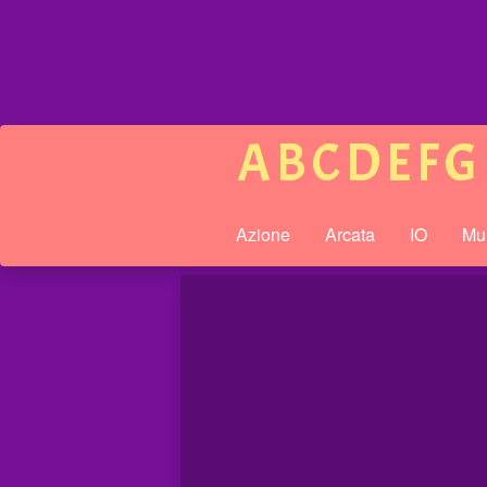
A
B
C
D
E
F
G
Azione
Arcata
IO
Mul