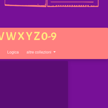
V
W
X
Y
Z
0-9
Logica
altre collezioni