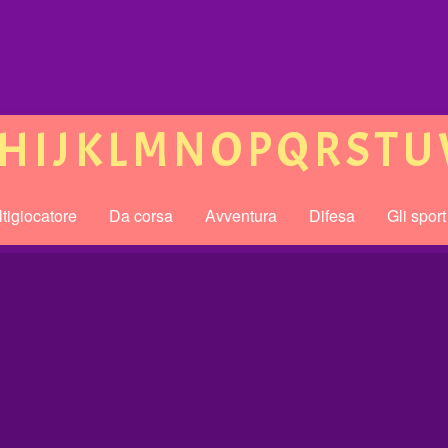
H
I
J
K
L
M
N
O
P
Q
R
S
T
U
tigiocatore
Da corsa
Avventura
Difesa
Gli sport