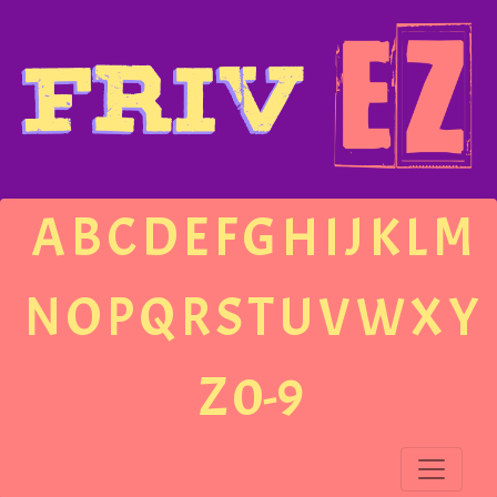
A
B
C
D
E
F
G
H
I
J
K
L
M
N
O
P
Q
R
S
T
U
V
W
X
Y
Z
0-9