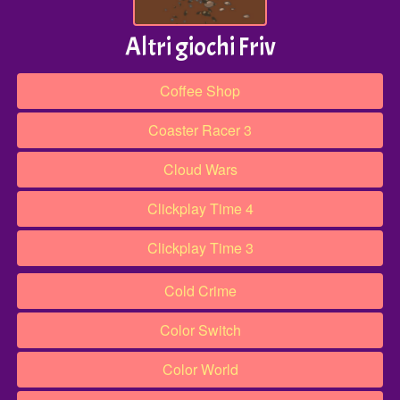
Altri giochi Friv
Coffee Shop
Coaster Racer 3
Cloud Wars
Clickplay Time 4
Clickplay Time 3
Cold Crime
Color Switch
Color World