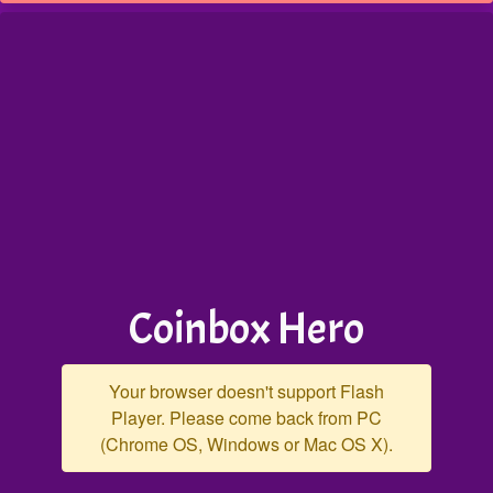
Coinbox Hero
Your browser doesn't support Flash
Player. Please come back from PC
(Chrome OS, Windows or Mac OS X).