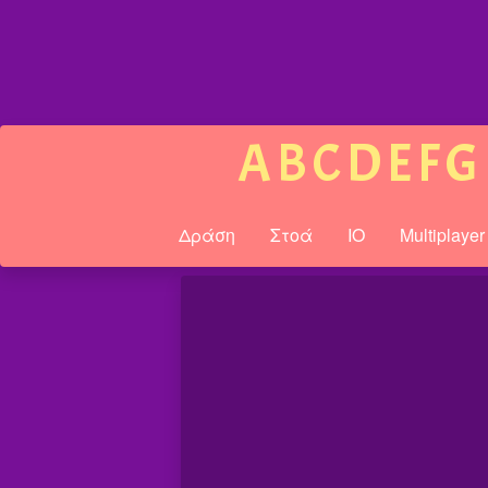
A
B
C
D
E
F
G
Δράση
Στοά
IO
Multiplayer