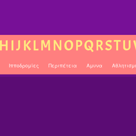
H
I
J
K
L
M
N
O
P
Q
R
S
T
U
Ιπποδρομίες
Περιπέτεια
Αμυνα
Αθλητισμ