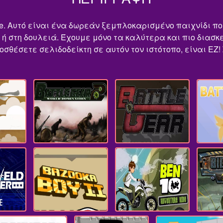
online. Αυτό είναι ένα δωρεάν ξεμπλοκαρισμένο παιχνίδι 
ο ή στη δουλειά. Έχουμε μόνο τα καλύτερα και πιο διασ
 προσθέσετε σελιδοδείκτη σε αυτόν τον ιστότοπο, είναι E