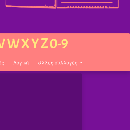
V
W
X
Y
Z
0-9
ός
Λογική
άλλες συλλογές