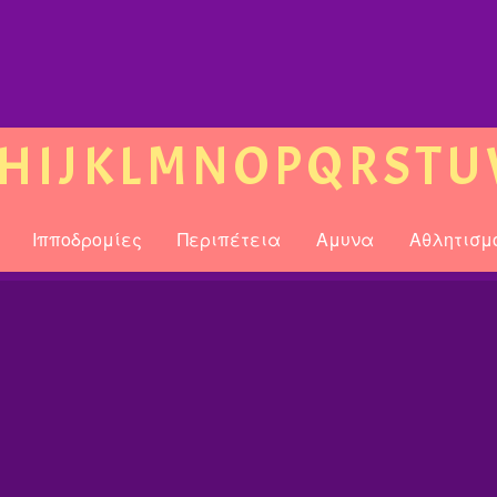
H
I
J
K
L
M
N
O
P
Q
R
S
T
U
Ιπποδρομίες
Περιπέτεια
Αμυνα
Αθλητισμ