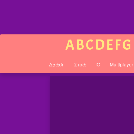
A
B
C
D
E
F
G
Δράση
Στοά
IO
Multiplayer