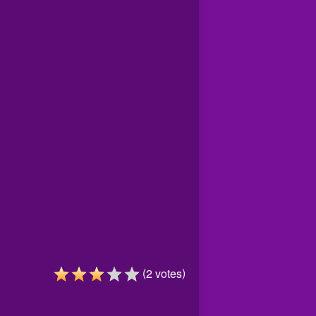
(
)
2
votes