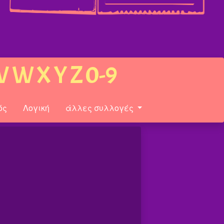
V
W
X
Y
Z
0-9
ός
Λογική
άλλες συλλογές