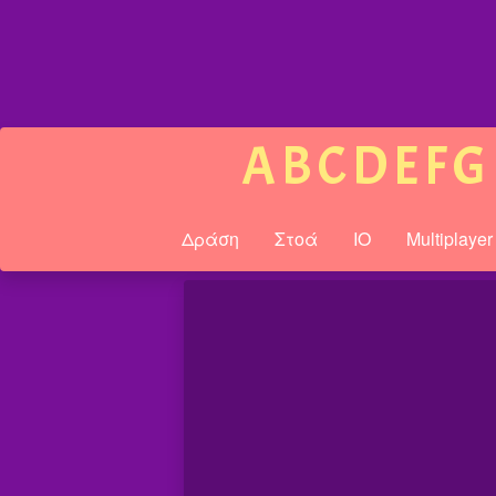
A
B
C
D
E
F
G
Δράση
Στοά
IO
Multiplayer