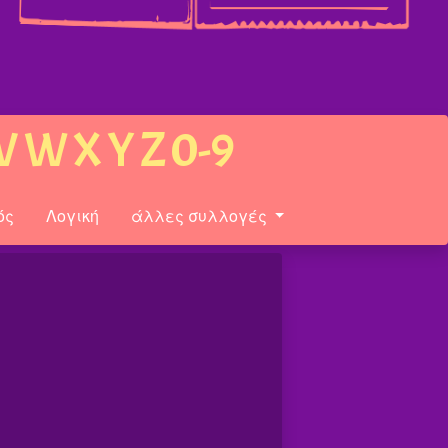
V
W
X
Y
Z
0-9
ός
Λογική
άλλες συλλογές