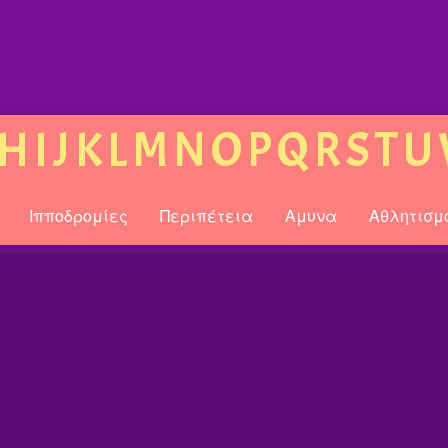
H
I
J
K
L
M
N
O
P
Q
R
S
T
U
Ιπποδρομίες
Περιπέτεια
Αμυνα
Αθλητισμ