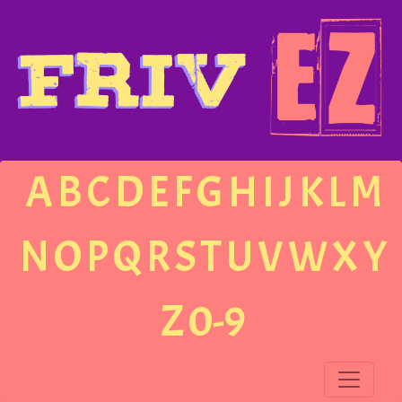
A
B
C
D
E
F
G
H
I
J
K
L
M
N
O
P
Q
R
S
T
U
V
W
X
Y
Z
0-9