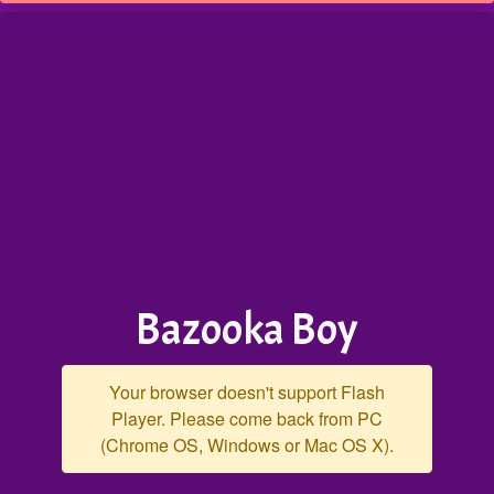
Bazooka Boy
Your browser doesn't support Flash
Player. Please come back from PC
(Chrome OS, Windows or Mac OS X).