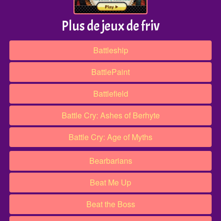
Plus de jeux de friv
Battleship
BattlePaint
Battlefield
Battle Cry: Ashes of Berhyte
Battle Cry: Age of Myths
Bearbarians
Beat Me Up
Beat the Boss