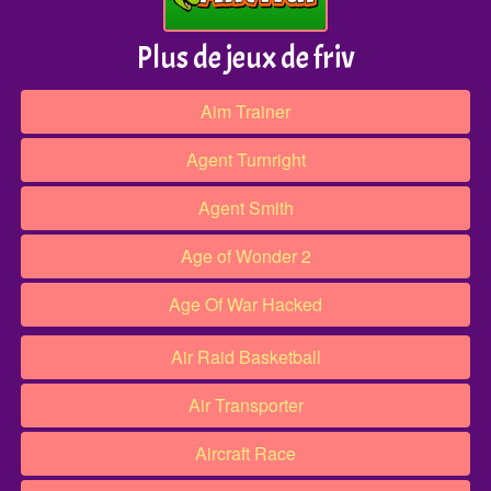
Plus de jeux de friv
Aim Trainer
Agent Turnright
Agent Smith
Age of Wonder 2
Age Of War Hacked
Air Raid Basketball
Air Transporter
Aircraft Race