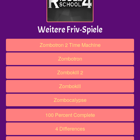
Weitere Friv-Spiele
Zombotron 2 Time Machine
Zombotron
Zombokill 2
Zombokill
Zombocalypse
100 Percent Complete
4 Differences