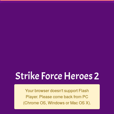
Strike Force Heroes 2
Your browser doesn't support Flash
Player. Please come back from PC
(Chrome OS, Windows or Mac OS X).