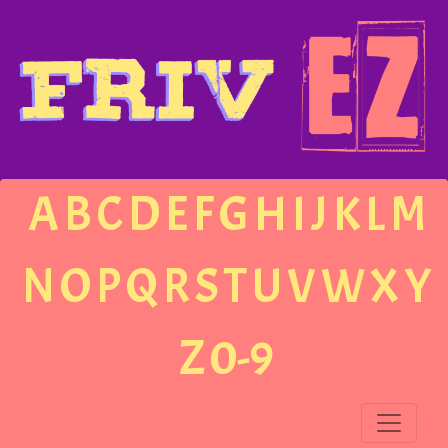
A
B
C
D
E
F
G
H
I
J
K
L
M
N
O
P
Q
R
S
T
U
V
W
X
Y
Z
0-9