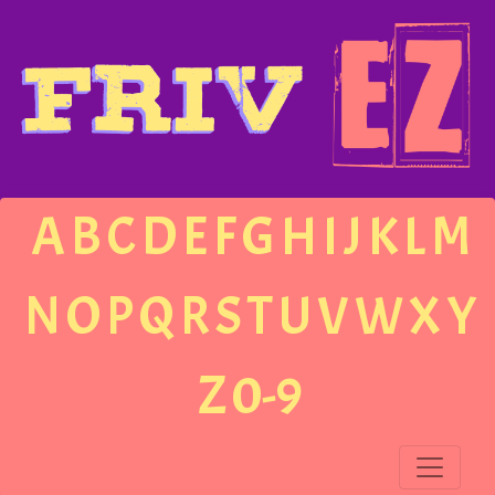
A
B
C
D
E
F
G
H
I
J
K
L
M
N
O
P
Q
R
S
T
U
V
W
X
Y
Z
0-9