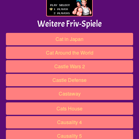
Weitere Friv-Spiele
Cat in Japan
Cat Around the World
Castle Wars 2
Castle Defense
Castaway
Cats House​​
Causality 4
Causality 5