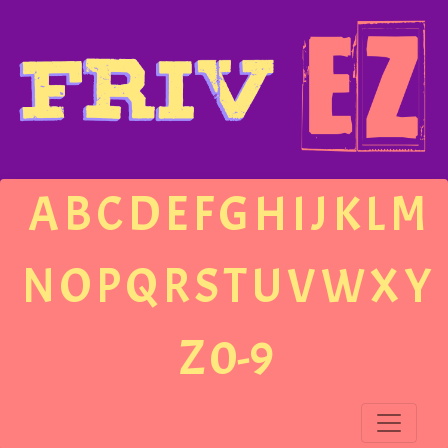
A
B
C
D
E
F
G
H
I
J
K
L
M
N
O
P
Q
R
S
T
U
V
W
X
Y
Z
0-9