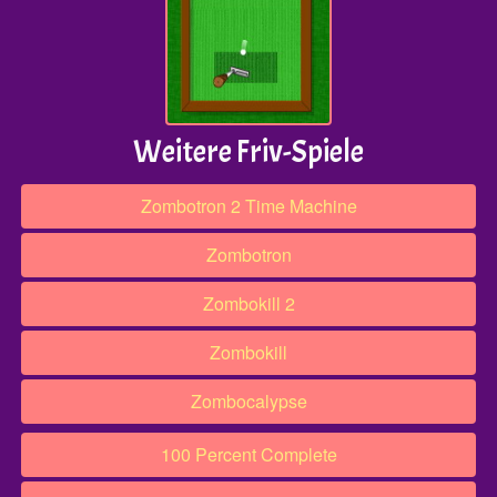
Weitere Friv-Spiele
Zombotron 2 Time Machine
Zombotron
Zombokill 2
Zombokill
Zombocalypse
100 Percent Complete