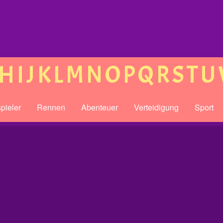
H
I
J
K
L
M
N
O
P
Q
R
S
T
U
pieler
Rennen
Abenteuer
Verteidigung
Sport