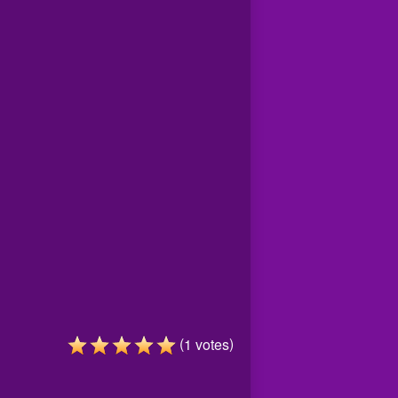
(
)
1
votes