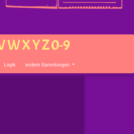
V
W
X
Y
Z
0-9
Logik
andere Sammlungen