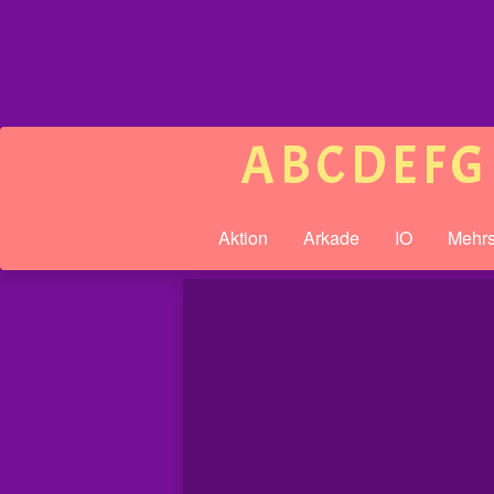
A
B
C
D
E
F
G
Aktion
Arkade
IO
Mehrs