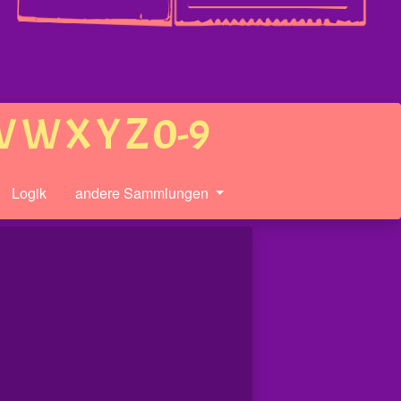
V
W
X
Y
Z
0-9
Logik
andere Sammlungen