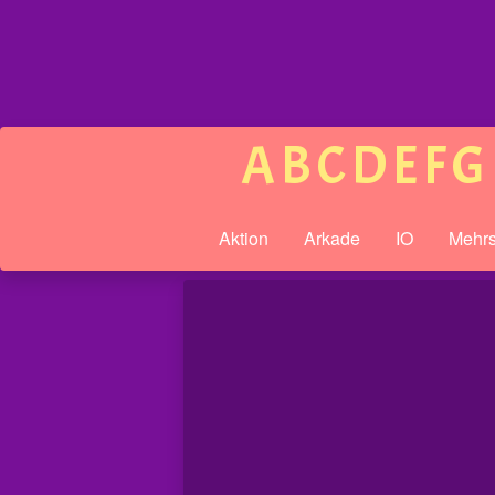
A
B
C
D
E
F
G
Aktion
Arkade
IO
Mehrs