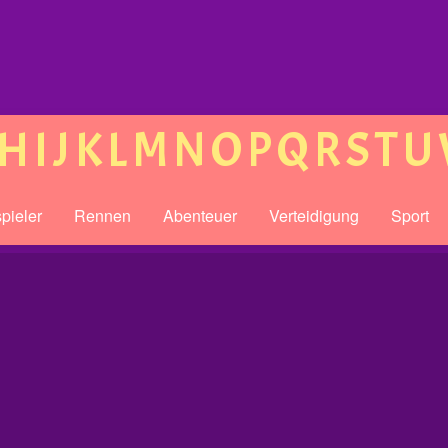
H
I
J
K
L
M
N
O
P
Q
R
S
T
U
pieler
Rennen
Abenteuer
Verteidigung
Sport