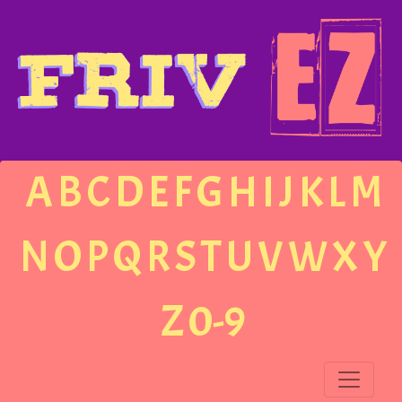
A
B
C
D
E
F
G
H
I
J
K
L
M
N
O
P
Q
R
S
T
U
V
W
X
Y
Z
0-9