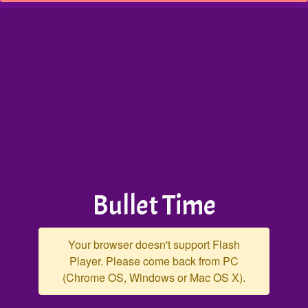
Bullet Time
Your browser doesn't support Flash
Player. Please come back from PC
(Chrome OS, Windows or Mac OS X).