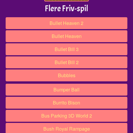
Flere Friv-spil
Bullet Heaven 2
Bullet Heaven
Bullet Bill 3
Bullet Bill 2
Bubbles
Bumper Ball
Burrito Bison
Bus Parking 3D World 2​​​
Bush Royal Rampage