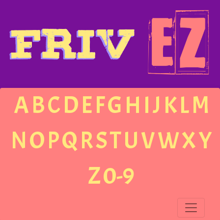
A
B
C
D
E
F
G
H
I
J
K
L
M
N
O
P
Q
R
S
T
U
V
W
X
Y
Z
0-9