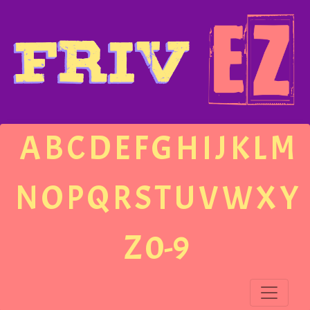
A
B
C
D
E
F
G
H
I
J
K
L
M
N
O
P
Q
R
S
T
U
V
W
X
Y
Z
0-9