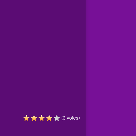
(
)
3
votes