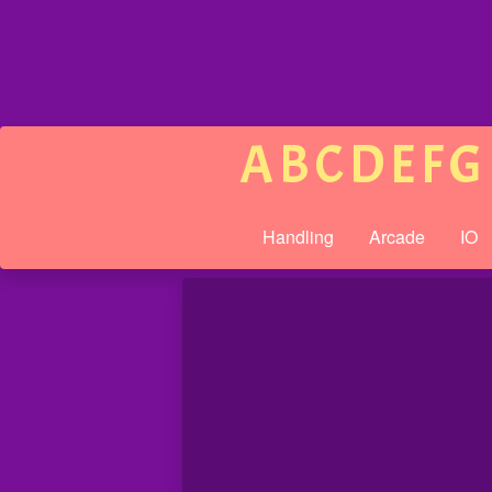
A
B
C
D
E
F
G
Handling
Arcade
IO