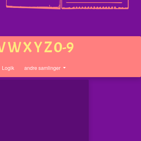
V
W
X
Y
Z
0-9
Logik
andre samlinger