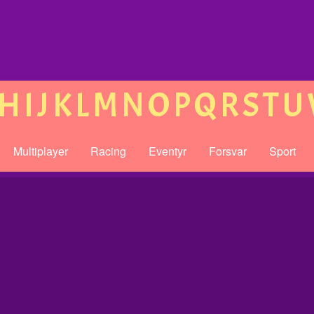
H
I
J
K
L
M
N
O
P
Q
R
S
T
U
Multiplayer
Racing
Eventyr
Forsvar
Sport