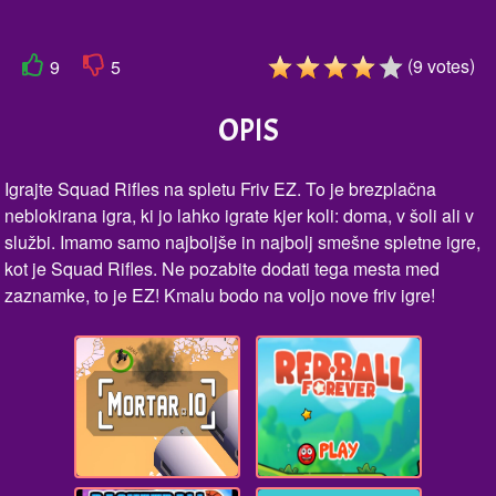
(
)
9
votes
9
5
OPIS
Igrajte Squad Rifles na spletu Friv EZ. To je brezplačna
neblokirana igra, ki jo lahko igrate kjer koli: doma, v šoli ali v
službi. Imamo samo najboljše in najbolj smešne spletne igre,
kot je Squad Rifles. Ne pozabite dodati tega mesta med
zaznamke, to je EZ! Kmalu bodo na voljo nove friv igre!