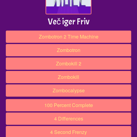
Več iger Friv
Zombotron 2 Time Machine
Zombotron
Zombokill 2
Zombokill
Zombocalypse
100 Percent Complete
4 Differences
4 Second Frenzy