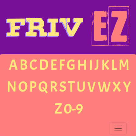
A
B
C
D
E
F
G
H
I
J
K
L
M
N
O
P
Q
R
S
T
U
V
W
X
Y
Z
0-9