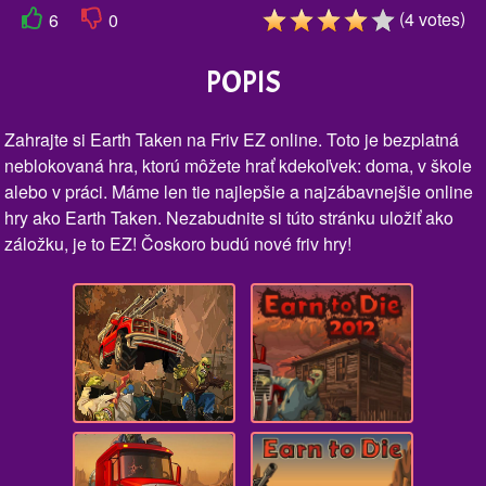
(
)
4
votes
6
0
POPIS
Zahrajte si Earth Taken na Friv EZ online. Toto je bezplatná
neblokovaná hra, ktorú môžete hrať kdekoľvek: doma, v škole
alebo v práci. Máme len tie najlepšie a najzábavnejšie online
hry ako Earth Taken. Nezabudnite si túto stránku uložiť ako
záložku, je to EZ! Čoskoro budú nové friv hry!