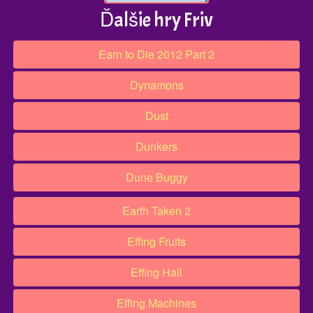
Ďalšie hry Friv
Earn to Die 2012 Part 2
Dynamons
Dust
Dunkers
Dune Buggy
Earth Taken 2
Effing Fruits
Effing Hail
Effing Machines