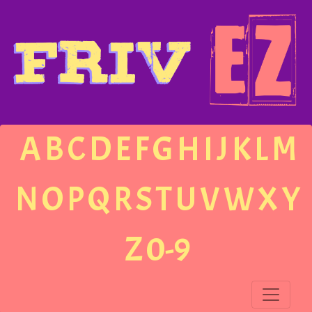
A
B
C
D
E
F
G
H
I
J
K
L
M
N
O
P
Q
R
S
T
U
V
W
X
Y
Z
0-9