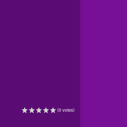
(
)
0
votes