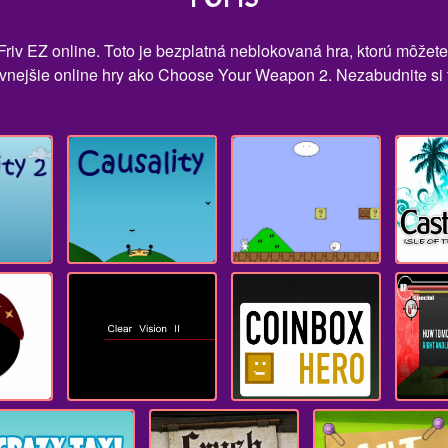
iv EZ online. Toto je bezplatná neblokovaná hra, ktorú môžete
vnejšie online hry ako Choose Your Weapon 2. Nezabudnite si tú