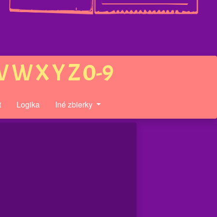
V
W
X
Y
Z
0-9
t
Logika
Iné zbierky