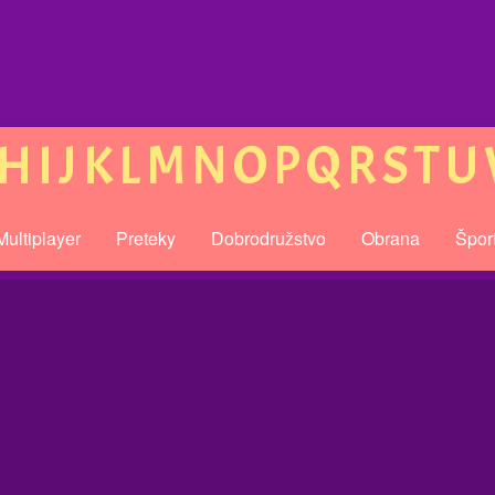
H
I
J
K
L
M
N
O
P
Q
R
S
T
U
Multiplayer
Preteky
Dobrodružstvo
Obrana
Špor