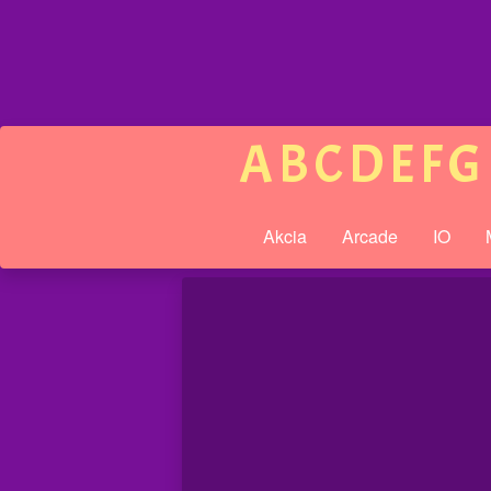
A
B
C
D
E
F
G
Akcia
Arcade
IO