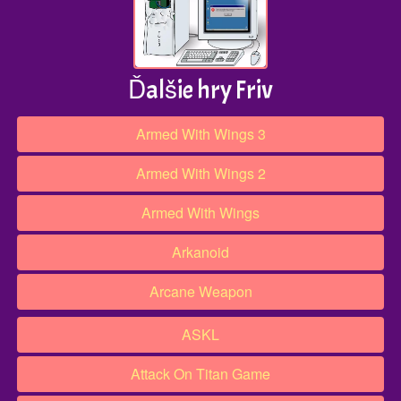
Ďalšie hry Friv
Armed With Wings 3
Armed With Wings 2
Armed With Wings
Arkanoid
Arcane Weapon
ASKL
Attack On Titan Game