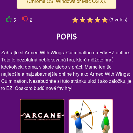
(Chrome OS, Windows or Mac OS X).
(
)
3
votes
5
2
POPIS
Zahrajte si Armed With Wings: Culmination na Friv EZ online.
Toto je bezplatná neblokovaná hra, ktorú môžete hrať
kdekoľvek: doma, v škole alebo v práci. Máme len tie
najlepšie a najzábavnejšie online hry ako Armed With Wings:
Culmination. Nezabudnite si túto stránku uložiť ako záložku, je
to EZ! Čoskoro budú nové friv hry!