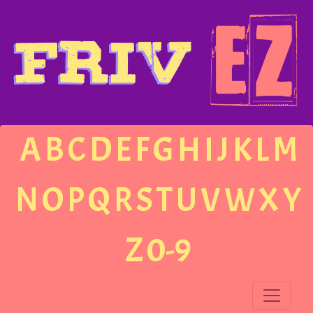
A
B
C
D
E
F
G
H
I
J
K
L
M
N
O
P
Q
R
S
T
U
V
W
X
Y
Z
0-9