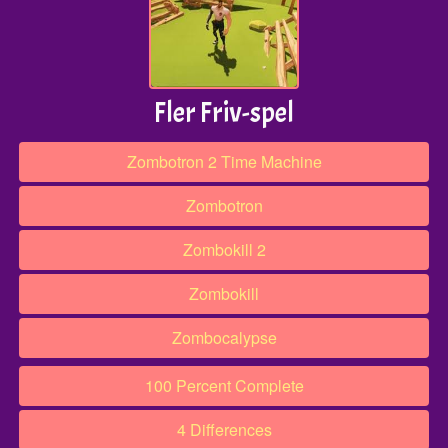
Fler Friv-spel
Zombotron 2 Time Machine
Zombotron
Zombokill 2
Zombokill
Zombocalypse
100 Percent Complete
4 Differences