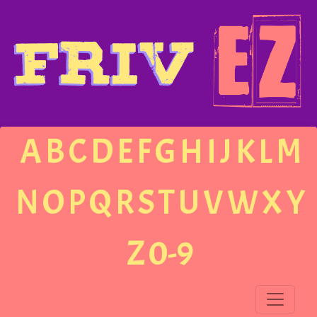
A
B
C
D
E
F
G
H
I
J
K
L
M
N
O
P
Q
R
S
T
U
V
W
X
Y
Z
0-9