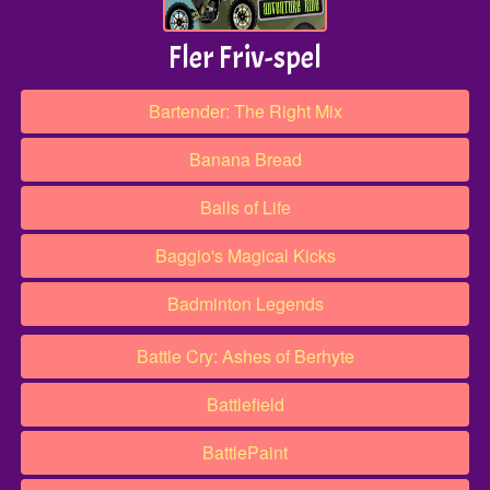
Fler Friv-spel
Bartender: The Right Mix
Banana Bread
Balls of Life
Baggio's Magical Kicks
Badminton Legends
Battle Cry: Ashes of Berhyte
Battlefield
BattlePaint