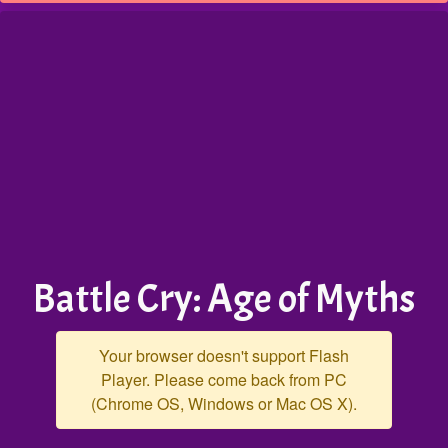
Battle Cry: Age of Myths
Your browser doesn't support Flash
Player. Please come back from PC
(Chrome OS, Windows or Mac OS X).