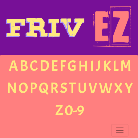
A
B
C
D
E
F
G
H
I
J
K
L
M
N
O
P
Q
R
S
T
U
V
W
X
Y
Z
0-9