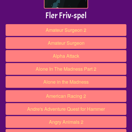
Fler Friv-spel
Amateur Surgeon 2
Amateur Surgeon
Alpha Attack
Alone In The Madness Part 2
Alone in the Madness
American Racing 2
Andre's Adventure Quest for Hammer
Angry Animals 2