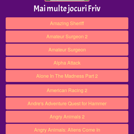
Mai multe jocuri Friv
Amazing Sheriff
Amateur Surgeon 2
Amateur Surgeon
Alpha Attack
Alone In The Madness Part 2
American Racing 2
Andre's Adventure Quest for Hammer
Angry Animals 2
Angry Animals: Aliens Come In