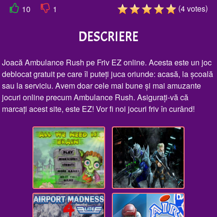
(
)
4
votes
10
1
DESCRIERE
Joacă Ambulance Rush pe Friv EZ online. Acesta este un joc
deblocat gratuit pe care îl puteți juca oriunde: acasă, la școală
sau la serviciu. Avem doar cele mai bune și mai amuzante
jocuri online precum Ambulance Rush. Asigurați-vă că
marcați acest site, este EZ! Vor fi noi jocuri friv în curând!