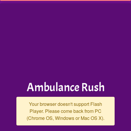
Ambulance Rush
Your browser doesn't support Flash
Player. Please come back from PC
(Chrome OS, Windows or Mac OS X).