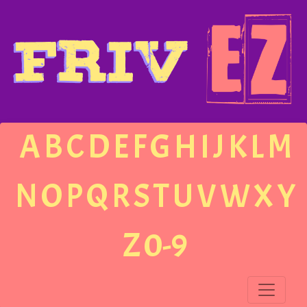
A
B
C
D
E
F
G
H
I
J
K
L
M
N
O
P
Q
R
S
T
U
V
W
X
Y
Z
0-9