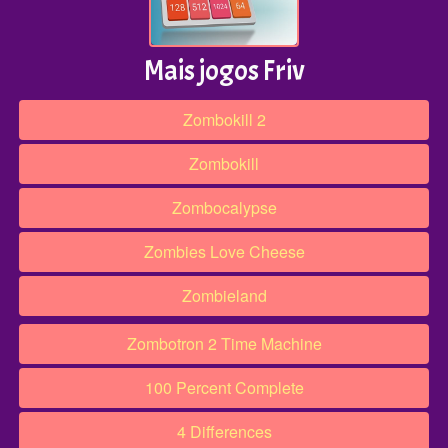
Mais jogos Friv
Zombokill 2
Zombokill
Zombocalypse
Zombies Love Cheese
Zombieland
Zombotron 2 Time Machine
100 Percent Complete
4 Differences