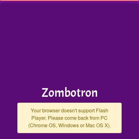
Zombotron
Your browser doesn't support Flash
Player. Please come back from PC
(Chrome OS, Windows or Mac OS X).