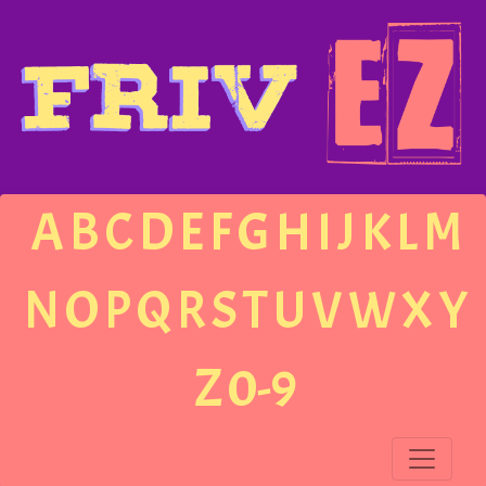
A
B
C
D
E
F
G
H
I
J
K
L
M
N
O
P
Q
R
S
T
U
V
W
X
Y
Z
0-9