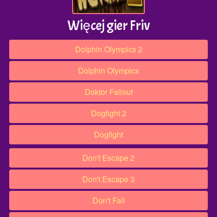
Więcej gier Friv
Dolphin Olympics 2
Dolphin Olympics
Doktor Fallout
Dogfight 2
Dogfight
Don't Escape 2
Don't Escape 3
Don't Fall