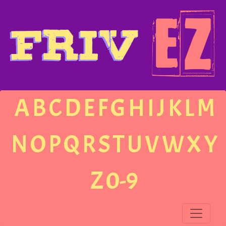
A
B
C
D
E
F
G
H
I
J
K
L
M
N
O
P
Q
R
S
T
U
V
W
X
Y
Z
0-9