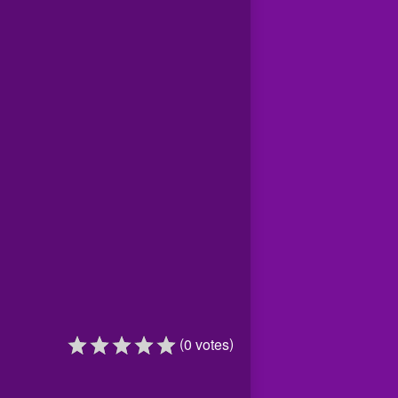
(
)
0
votes