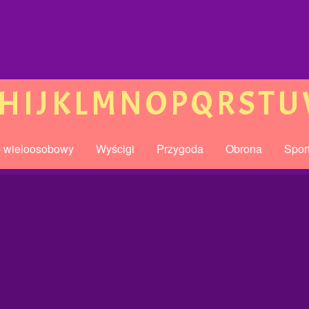
H
I
J
K
L
M
N
O
P
Q
R
S
T
U
b wieloosobowy
Wyścigi
Przygoda
Obrona
Spor