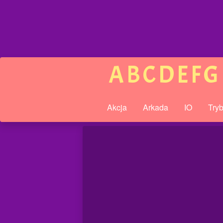
A
B
C
D
E
F
G
Akcja
Arkada
IO
Try