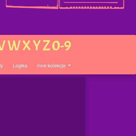
V
W
X
Y
Z
0-9
ty
Logika
inne kolekcje