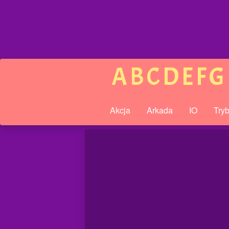
A
B
C
D
E
F
G
Akcja
Arkada
IO
Try