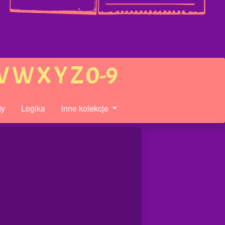
V
W
X
Y
Z
0-9
ty
Logika
inne kolekcje