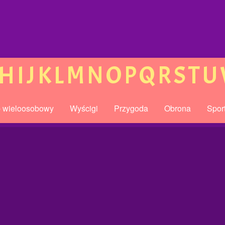
H
I
J
K
L
M
N
O
P
Q
R
S
T
U
b wieloosobowy
Wyścigi
Przygoda
Obrona
Spor