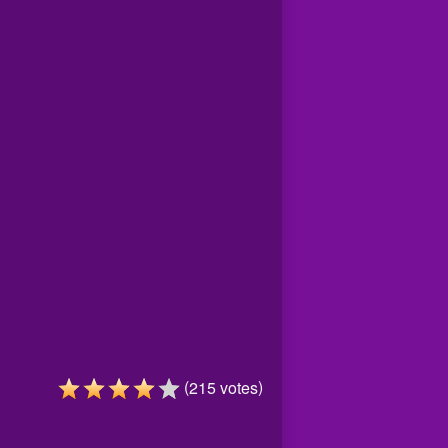
(
)
215
votes