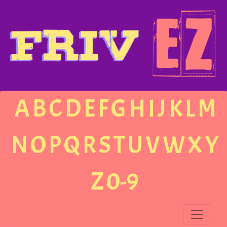
A
B
C
D
E
F
G
H
I
J
K
L
M
N
O
P
Q
R
S
T
U
V
W
X
Y
Z
0-9