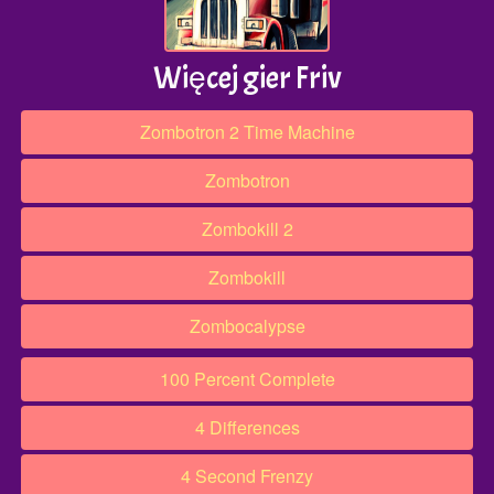
Więcej gier Friv
Zombotron 2 Time Machine
Zombotron
Zombokill 2
Zombokill
Zombocalypse
100 Percent Complete
4 Differences
4 Second Frenzy