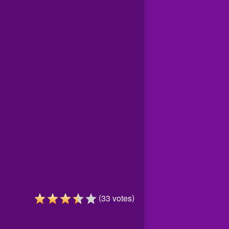
(
)
33
votes