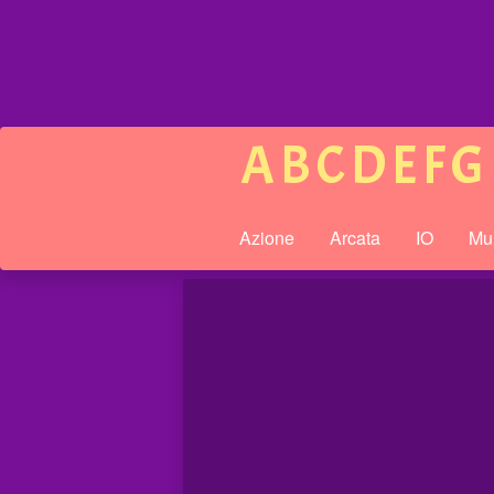
A
B
C
D
E
F
G
Azione
Arcata
IO
Mul