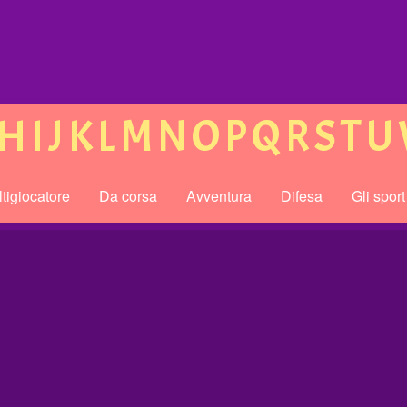
H
I
J
K
L
M
N
O
P
Q
R
S
T
U
tigiocatore
Da corsa
Avventura
Difesa
Gli sport