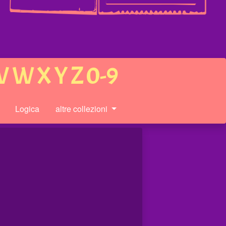
V
W
X
Y
Z
0-9
Logica
altre collezioni