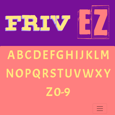
A
B
C
D
E
F
G
H
I
J
K
L
M
N
O
P
Q
R
S
T
U
V
W
X
Y
Z
0-9