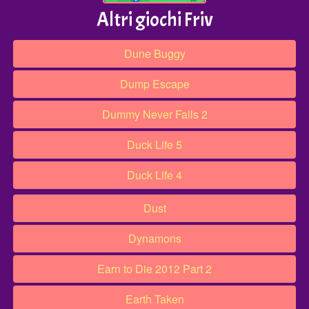
Altri giochi Friv
Dune Buggy
Dump Escape
Dummy Never Fails 2
Duck Life 5
Duck Life 4
Dust
Dynamons
Earn to Die 2012 Part 2
Earth Taken