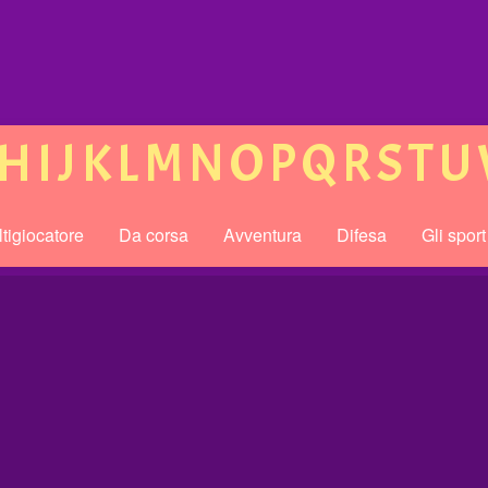
H
I
J
K
L
M
N
O
P
Q
R
S
T
U
tigiocatore
Da corsa
Avventura
Difesa
Gli sport