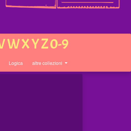
V
W
X
Y
Z
0-9
Logica
altre collezioni