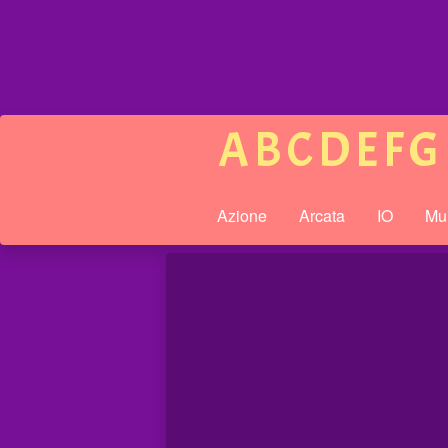
A
B
C
D
E
F
G
Azione
Arcata
IO
Mul