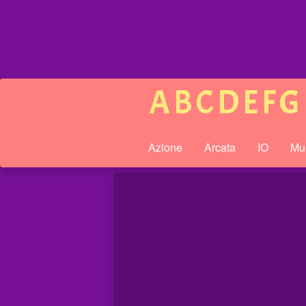
A
B
C
D
E
F
G
Azione
Arcata
IO
Mul