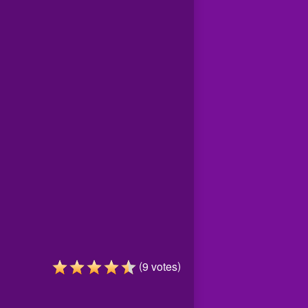
(
)
9
votes