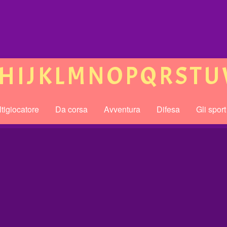
H
I
J
K
L
M
N
O
P
Q
R
S
T
U
tigiocatore
Da corsa
Avventura
Difesa
Gli sport