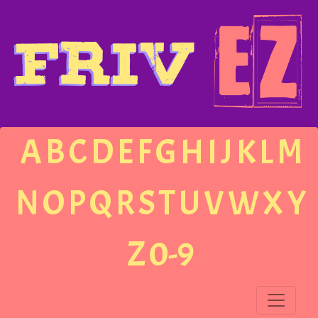
A
B
C
D
E
F
G
H
I
J
K
L
M
N
O
P
Q
R
S
T
U
V
W
X
Y
Z
0-9