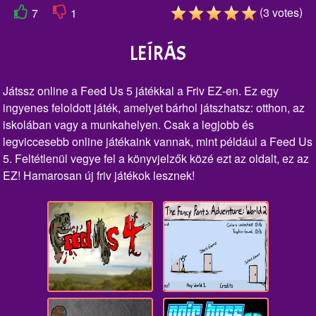
(
)
3
votes
7
1
LEÍRÁS
Játssz online a Feed Us 5 játékkal a Friv EZ-en. Ez egy
ingyenes feloldott játék, amelyet bárhol játszhatsz: otthon, az
iskolában vagy a munkahelyen. Csak a legjobb és
legviccesebb online játékaink vannak, mint például a Feed Us
5. Feltétlenül vegye fel a könyvjelzők közé ezt az oldalt, ez az
EZ! Hamarosan új friv játékok lesznek!