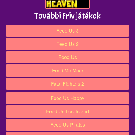
További Friv játékok
Feed Us 3
Feed Us 2
Feed Us
Feed Me Moar
Fatal Fighters 2
Feed Us Happy
Feed Us Lost Island
Feed Us Pirates