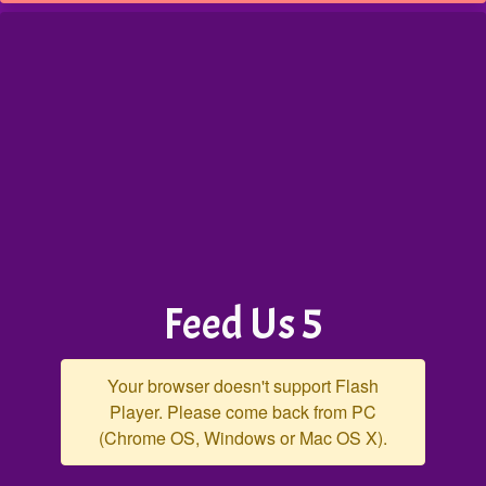
Feed Us 5
Your browser doesn't support Flash
Player. Please come back from PC
(Chrome OS, Windows or Mac OS X).