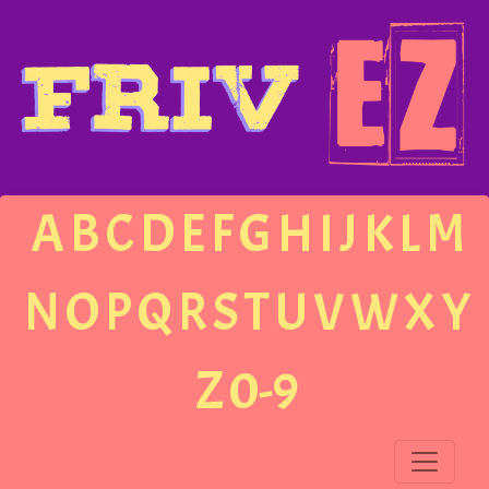
A
B
C
D
E
F
G
H
I
J
K
L
M
N
O
P
Q
R
S
T
U
V
W
X
Y
Z
0-9