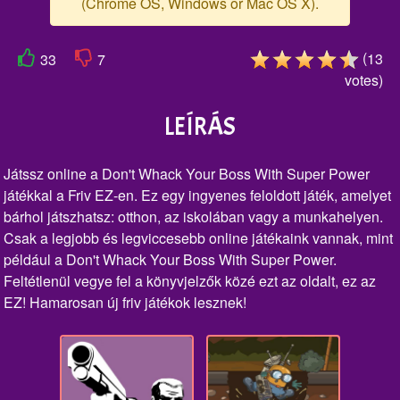
(Chrome OS, Windows or Mac OS X).
(
13
33
7
votes
)
LEÍRÁS
Játssz online a Don't Whack Your Boss With Super Power
játékkal a Friv EZ-en. Ez egy ingyenes feloldott játék, amelyet
bárhol játszhatsz: otthon, az iskolában vagy a munkahelyen.
Csak a legjobb és legviccesebb online játékaink vannak, mint
például a Don't Whack Your Boss With Super Power.
Feltétlenül vegye fel a könyvjelzők közé ezt az oldalt, ez az
EZ! Hamarosan új friv játékok lesznek!