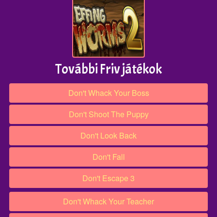
További Friv játékok
Don't Whack Your Boss
Don't Shoot The Puppy
Don't Look Back
Don't Fall
Don't Escape 3
Don't Whack Your Teacher