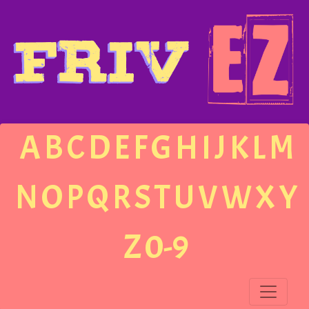
A
B
C
D
E
F
G
H
I
J
K
L
M
N
O
P
Q
R
S
T
U
V
W
X
Y
Z
0-9