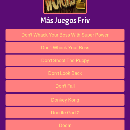
Más Juegos Friv
Don't Whack Your Boss With Super Power
Don't Whack Your Boss
Don't Shoot The Puppy
Don't Look Back
Don't Fall
Donkey Kong
Doodle God 2
Doom