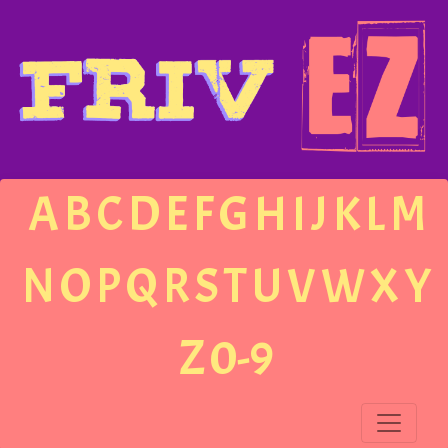
A
B
C
D
E
F
G
H
I
J
K
L
M
N
O
P
Q
R
S
T
U
V
W
X
Y
Z
0-9