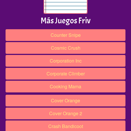
Más Juegos Friv
Counter Snipe
Cosmic Crush
Corporation Inc
Corporate Climber
Cooking Mama
Cover Orange
Cover Orange 2
Crash Bandicoot