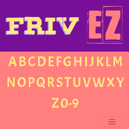
A
B
C
D
E
F
G
H
I
J
K
L
M
N
O
P
Q
R
S
T
U
V
W
X
Y
Z
0-9